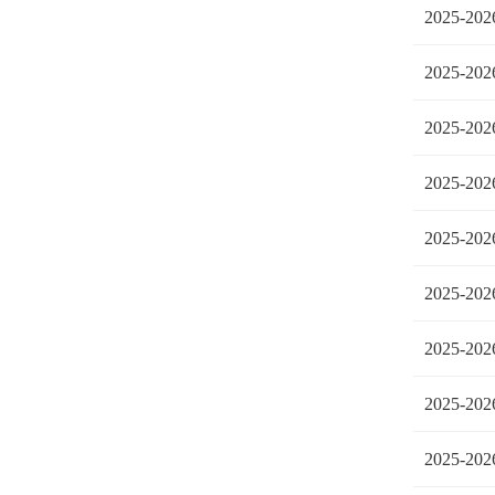
2025
2025
2025-
2025
2025
2025
2025
2025
2025