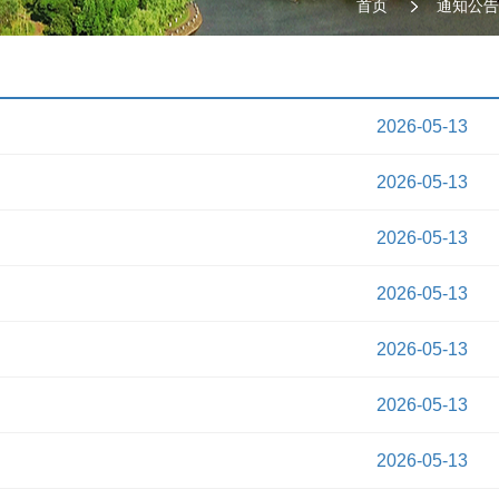
首页
通知公告
2026-05-13
2026-05-13
2026-05-13
2026-05-13
2026-05-13
2026-05-13
2026-05-13