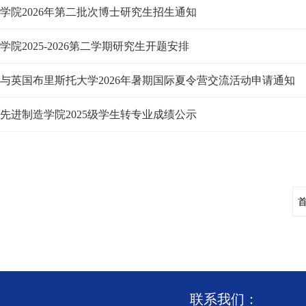
学院2026年第二批次博士研究生招生通知
学院2025-2026第二学期研究生开题安排
与英国布里斯托大学2026年暑期国际夏令营交流活动申请通知
先进制造学院2025级学生转专业成绩公示
联系我们：