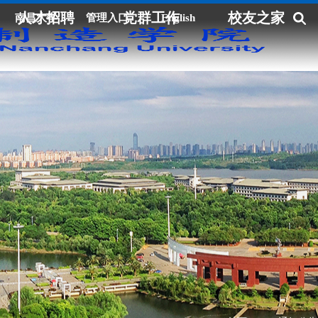
人才招聘
党群工作
校友之家
南昌大学
管理入口
English