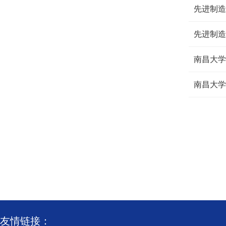
先进制造
先进制造
南昌大学
南昌大学
友情链接：