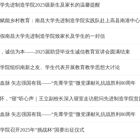
学先进制造学院2025级新生及家长的温馨提醒
赋能乡村教育：南昌大学先进制造学院实践队赴上高县南港中心
年暑假南昌大学先进制造学院致家长及学生的一封信
，诚信为本——2025届助贷毕业生诚信教育宣讲会圆满结束
学院组织南新之友、学生代表开展教育教学思想大讨论
血脉 矢志强国有我——“先菁学堂”微党课献礼抗战胜利80周年
关怀，“寝”听心声｜王立副校长深入寝室走访慰问先进制造学院
血脉 矢志强国有我——“先菁学堂”微党课献礼抗战胜利80周年
学院召开2025年“挑战杯”国赛出征仪式