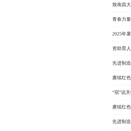
致南昌大
青春力量
2025
资助育人
先进制造
赓续红色
“宿”说
赓续红色
先进制造