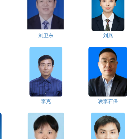
刘卫东
刘燕
李克
凌李石保