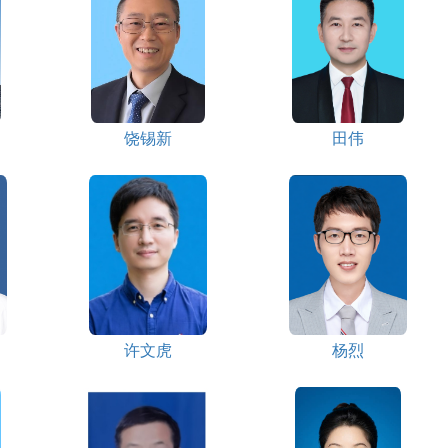
饶锡新
田伟
许文虎
杨烈