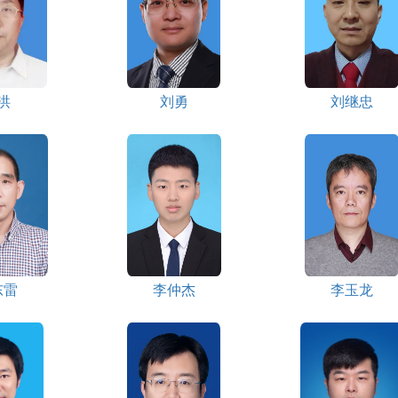
洪
刘勇
刘继忠
东雷
李仲杰
李玉龙