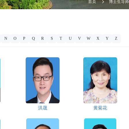
首页
博士生导师
N
O
P
Q
R
S
T
U
V
W
X
Y
Z
洪晟
黄菊花