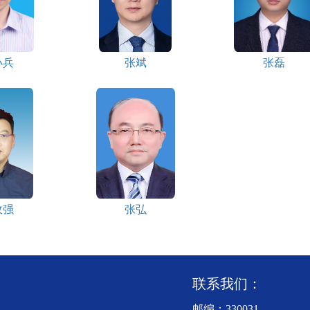
小兵
张斌
张磊
政强
张弘
联系我们：
邮编：330031