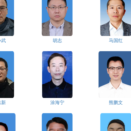
小武
胡志
马国红
志新
涂海宁
熊鹏文