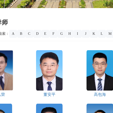
导师
检索：
A
B
C
D
E
F
G
H
I
J
K
L
M
凡荣
董安平
高包海