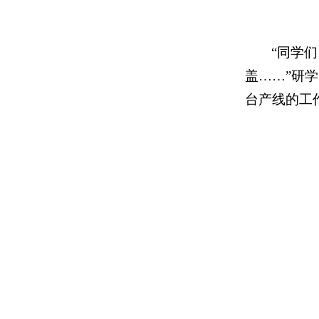
“同学
盖……”研
台产线的工