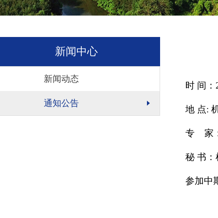
新闻中心
新闻动态
时 间：2
通知公告
地 点: 
专 家
秘 书：
参加中