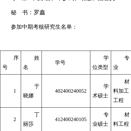
：
罗鑫
秘 书
参加中期考核研究生名单：
序
姓
学
专
学号
号
名
位类型
业
材
于
学
1
402400240052
料加工
晓娜
术
硕士
工程
丁
专
材
2
412400240105
丽莎
业硕士
料工程