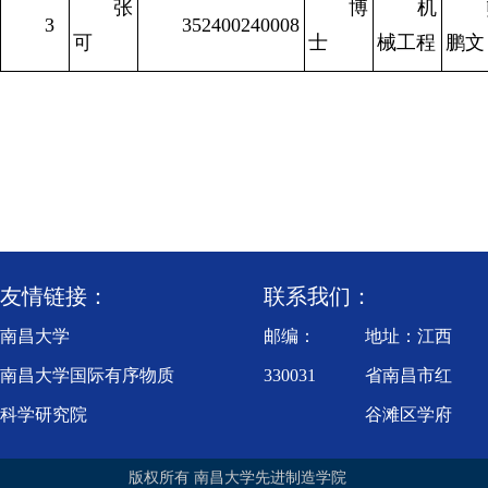
张
博
机
3
352400240008
可
士
械工程
鹏文
友情链接：
联系我们：
南昌大学
邮编：
地址：江西
南昌大学国际有序物质
330031
省南昌市红
科学研究院
谷滩区学府
江西省轻质高强结构材
大道999号
版权所有 南昌大学先进制造学院