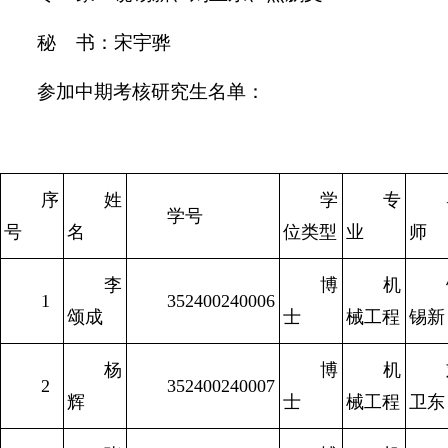
秘 书：宋宇骅
参加中期考核研究生名单：
序
姓
学
专
学号
号
名
位类型
业
师
李
博
机
1
352400240006
颂成
士
械工程
锡新
杨
博
机
2
352400240007
辉
士
械工程
卫东