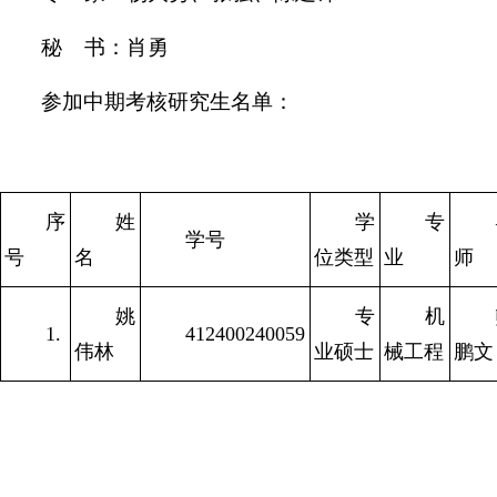
秘 书：肖勇
参加中期考核研究生名单：
序
姓
学
专
学号
号
名
位类型
业
师
姚
专
机
1.
412400240059
伟林
业硕士
械工程
鹏文