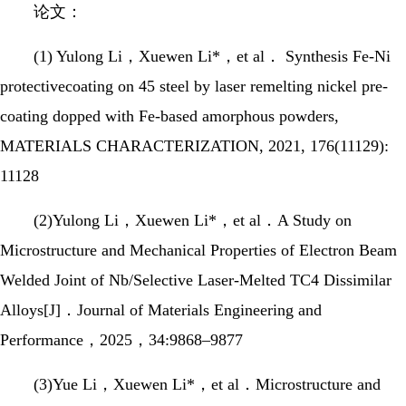
论文：
(1) Yulong Li，Xuewen Li*，et al． Synthesis Fe-Ni
protectivecoating on 45 steel by laser remelting nickel pre-
coating dopped with Fe-based amorphous powders,
MATERIALS CHARACTERIZATION, 2021, 176(11129):
11128
(2)Yulong Li，Xuewen Li*，et al．A Study on
Microstructure and Mechanical Properties of Electron Beam
Welded Joint of Nb/Selective Laser-Melted TC4 Dissimilar
Alloys[J]．Journal of Materials Engineering and
Performance，2025，34:9868–9877
(3)Yue Li，Xuewen Li*，et al．Microstructure and