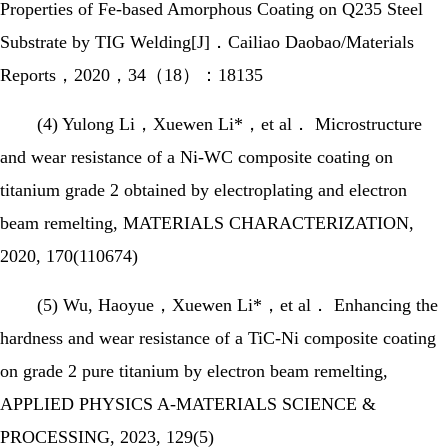
Properties of Fe-based Amorphous Coating on Q235 Steel
Substrate by TIG Welding[J]．Cailiao Daobao/Materials
Reports，2020，34（18）：18135
(4) Yulong Li，Xuewen Li*，et al． Microstructure
and wear resistance of a Ni-WC composite coating on
titanium grade 2 obtained by electroplating and electron
beam remelting, MATERIALS CHARACTERIZATION,
2020, 170(110674)
(5) Wu, Haoyue，Xuewen Li*，et al． Enhancing the
hardness and wear resistance of a TiC-Ni composite coating
on grade 2 pure titanium by electron beam remelting,
APPLIED PHYSICS A-MATERIALS SCIENCE &
PROCESSING, 2023, 129(5)