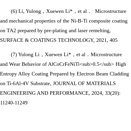
(6) Li, Yulong，Xuewen Li*，et al． Microstructure
and mechanical properties of the Ni-B-Ti composite coating
on TA2 prepared by pre-plating and laser remelting,
SURFACE & COATINGS TECHNOLOGY, 2021, 405
(7) Yulong Li，Xuewen Li*，et al．Microstructure
and Wear Behavior of AlCoCrFeNiTi<sub>0.5</sub> High
Entropy Alloy Coating Prepared by Electron Beam Cladding
on Ti-6Al-4V Substrate, JOURNAL OF MATERIALS
ENGINEERING AND PERFORMANCE, 2024, 33(20):
11240-11249