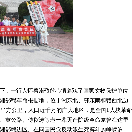
下，一行人怀着崇敬的心情参观了国家文物保护单位
湘鄂赣革命根据地，位于湘东北、鄂东南和赣西北边
万平方公里，人口近千万的广大地区，是全国6大块革命
、黄公路、傅秋涛等老一辈无产阶级革命家曾在这里
湘鄂赣边区。在同国民党反动派生死搏斗的峥嵘岁