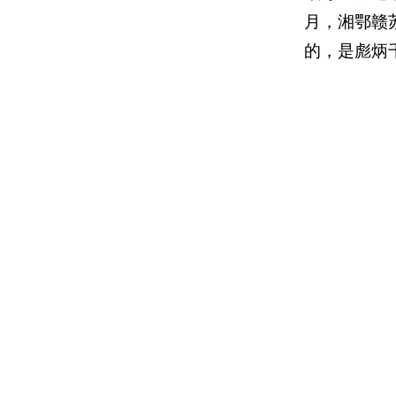
月，湘鄂赣
的，是彪炳