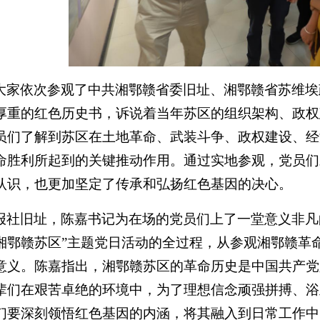
大家依次参观了中共湘鄂赣省委旧址、湘鄂赣省苏维埃
厚重的红色历史书，诉说着当年苏区的组织架构、政权
员们了解到苏区在土地革命、武装斗争、政权建设、经
命胜利所起到的关键推动作用。通过实地参观，党员们
认识，也更加坚定了传承和弘扬红色基因的决心。
报社旧址，陈嘉书记为在场的党员们上了一堂意义非凡
湘鄂赣苏区”主题党日活动的全过程，从参观湘鄂赣革
意义。陈嘉指出，湘鄂赣苏区的革命历史是中国共产党
辈们在艰苦卓绝的环境中，为了理想信念顽强拼搏、浴
们要深刻领悟红色基因的内涵，将其融入到日常工作中