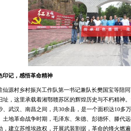
色印记，感悟革命精神
驻仙源村乡村振兴工作队第一书记兼队长樊国宝等陪同
旧址，这里承载着湘鄂赣苏区的辉煌历史与不朽精神。
沙、武汉、南昌之间，共30余县，是一个面积达10多
。土地革命战争时期，毛泽东、朱德、彭德怀、滕代远
动，建立苏维埃政权，开展武装割据，革命的烽火燃遍