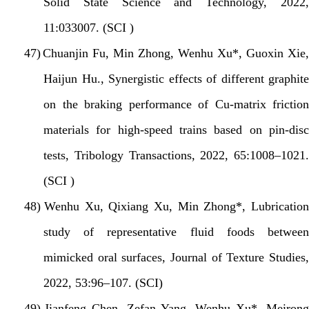
Solid State Science and Technology, 2022,
11:033007. (SCI )
47)
Chuanjin Fu, Min Zhong, Wenhu Xu*, Guoxin Xie,
Haijun Hu., Synergistic effects of different graphite
on the braking performance of Cu-matrix friction
materials for high-speed trains based on pin-disc
tests, Tribology Transactions, 2022, 65:1008–1021.
(SCI )
48)
Wenhu Xu, Qixiang Xu, Min Zhong*, Lubricatio
study of representative fluid foods between
mimicked oral surfaces, Journal of Texture Studies,
2022, 53:96–107. (SCI)
49)
Jianfeng Chen, Zefan Yang, Wenhu Xu*, Meiron