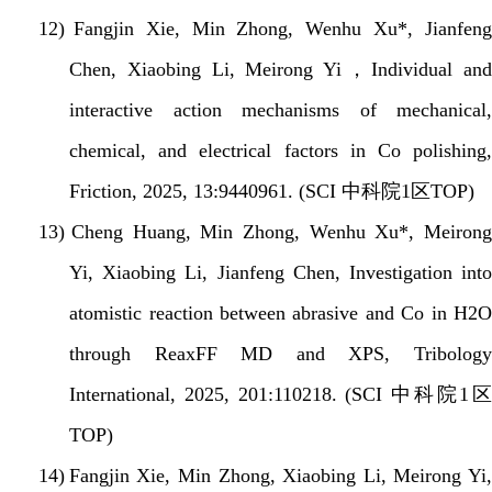
12)
Fangjin Xie, Min Zhong,
Wenhu Xu*, Jianfen
Chen, Xiaobing Li, Meirong Yi
，
Individual an
interactive action mechanisms of mechanical,
chemical, and electrical factors in Co polishing,
Friction, 2025, 13:9440961. (SCI
中科院
1
区
TOP)
13)
Cheng Huang, Min Zhong, Wenhu Xu*, Meiron
Yi, Xiaobing Li, Jianfeng Chen, Investigation into
atomistic reaction between abrasive and Co in H2O
through ReaxFF MD and XPS,
Tribology
International, 2025, 201:110218. (SCI
中科院
1
区
TOP)
14)
Fangjin Xie, Min Zhong, Xiaobing Li, Meirong Yi,