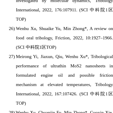
investigated by molecular dynamics, Tribology
International, 2022, 176:107911. (SCI
中科院
1
区
TOP)
26)
Wenhu Xu, Shuaike Yu, Min Zhong*, A review o
food oral tribology, Friction, 2022, 10:1927–1966.
(SCI
中科院
1
区
TOP)
27)
Meirong Yi, Jiaxun, Qiu, Wenhu Xu*, Tribological
performance of ultrathin MoS2 nanosheets in
formulated engine oil and possible friction
mechanism at elevated temperatures, Tribology
International, 2022, 167:107426. (SCI
中科院
1
区
TOP)
28)
Wenhu Xu, Chuanjin Fu, Min Zhong*, Guoxin Xie,