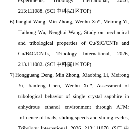
experiments, Tribology International, 2026,
213:111088. (SCI
中科院
1
区
TOP)
6)
Jianglai Wang, Min Zhong, Wenhu Xu*, Meirong Yi,
Haihong Wu, Nenghui Wang, Study on mechanical
and tribological properties of Cu/SiC/CNTs and
Cu/B4C/CNTs, Tribology International, 2026,
213:111082. (SCI
中科院
1
区
TOP)
7)
Hongguang Deng, Min Zhong, Xiaobing Li, Meiron
Yi, Jianfeng Chen, Wenhu Xu*, Assessment of
tribological behavior of single crystal sapphire in
anhydrous ethanol environment through AFM:
Inffuence of loads, sliding speeds and sliding cycles,
Tribology International, 2026, 213:111070. (SCI
中