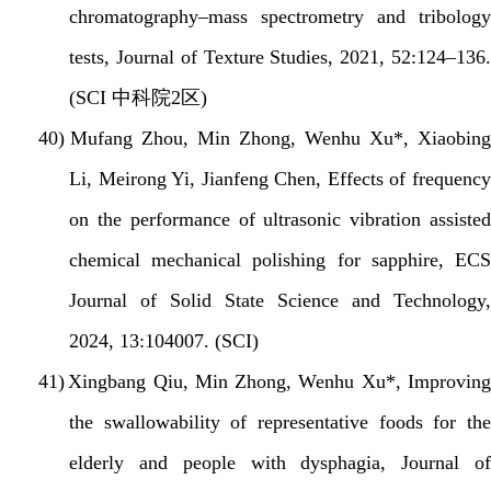
chromatography–mass spectrometry and tribology
tests, Journal of Texture Studies, 2021, 52:124–136.
(SCI
中科院
2
区
)
40)
Mufang Zhou, Min Zhong, Wenhu Xu*, Xiaobin
Li, Meirong Yi, Jianfeng Chen, Effects of frequency
on the performance of ultrasonic vibration assisted
chemical mechanical polishing for sapphire, ECS
Journal of Solid State Science and Technology,
2024, 13:104007. (SCI)
41)
Xingbang Qiu, Min Zhong, Wenhu Xu*, Improvin
the swallowability of representative foods for the
elderly and people with dysphagia, Journal of