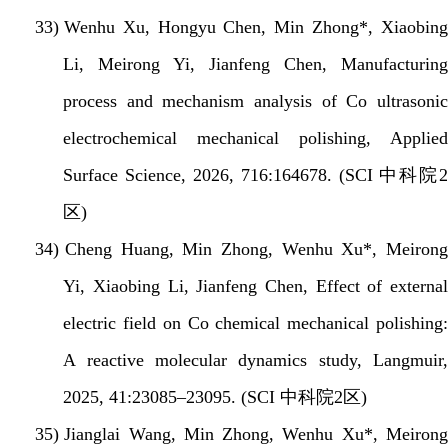
33)
Wenhu Xu, Hongyu Chen, Min Zhong*, Xiaobin
Li, Meirong Yi, Jianfeng Chen, Manufacturing
process and mechanism analysis of Co ultrasonic
electrochemical mechanical polishing, Applied
Surface Science, 2026, 716:164678. (SCI
中科院
2
区
)
34)
Cheng Huang, Min Zhong, Wenhu Xu*, Meiron
Yi, Xiaobing Li, Jianfeng Chen, Effect of external
electric field on Co chemical mechanical polishing:
A reactive molecular dynamics study, Langmuir,
2025, 41:23085–23095. (SCI
中科院
2
区
)
35)
Jianglai Wang, Min Zhong, Wenhu Xu*, Meiron