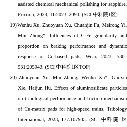
assisted chemical mechanical polishing for sapphire,
Friction, 2023, 11:2073–2090. (SCI
中科院
1
区
)
19)
Wenhu Xu, Zhuoyuan Xu, Chuanjin Fu, Meirong Yi,
Min Zhong*,
Influences of CrFe granularity an
proportion on braking performance and dynamic
response of Cu-based pads, Wear, 2023, 530–
531:205043. (SCI
中科院
1
区
TOP)
20)
Zhuoyuan Xu, Min Zhong, Wenhu Xu*, Guoxi
Xie, Haijun Hu, Effects of aluminosilicate particles
on tribological performance and friction mechanism
of Cu-matrix pads for high-speed trains, Tribology
International, 2023, 177:107983. (SCI
中科院
1
区