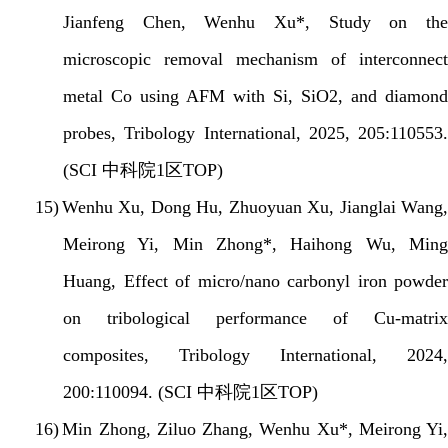
Jianfeng Chen, Wenhu Xu*, Study on the
microscopic removal mechanism of interconnect
metal Co using AFM with Si, SiO2, and diamond
probes, Tribology International, 2025, 205:110553.
(SCI
中科院
1
区
TOP)
15)
Wenhu Xu, Dong Hu, Zhuoyuan Xu, Jianglai Wang,
Meirong Yi, Min Zhong*, Haihong Wu, Ming
Huang, Effect of micro/nano carbonyl iron powder
on tribological performance of Cu-matrix
composites, Tribology International, 2024,
200:110094. (SCI
中科院
1
区
TOP)
16)
Min Zhong, Ziluo Zhang, Wenhu Xu*, Meirong Yi,