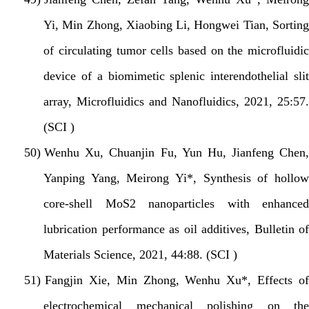
Yi, Min Zhong, Xiaobing Li, Hongwei Tian, Sorting
of circulating tumor cells based on the microfluidic
device of a biomimetic splenic interendothelial slit
array, Microfluidics and Nanofluidics, 2021, 25:57.
(SCI )
50)
Wenhu Xu, Chuanjin Fu, Yun Hu, Jianfeng Chen,
Yanping Yang, Meirong Yi*, Synthesis of hollow
core-shell MoS2 nanoparticles with enhanced
lubrication performance as oil additives, Bulletin of
Materials Science, 2021, 44:88. (SCI )
51)
Fangjin Xie, Min Zhong, Wenhu Xu*, Effects of
electrochemical mechanical polishing on the