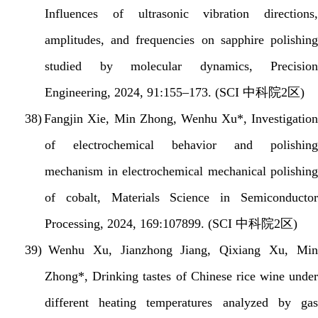
Influences of ultrasonic vibration directions,
amplitudes, and frequencies on sapphire polishing
studied by molecular dynamics, Precision
Engineering, 2024, 91:155–173. (SCI
中科院
2
区
)
38)
Fangjin Xie, Min Zhong, Wenhu Xu*, Investigation
of electrochemical behavior and polishing
mechanism in electrochemical mechanical polishing
of cobalt, Materials Science in Semiconductor
Processing, 2024, 169:107899. (SCI
中科院
2
区
)
39)
Wenhu Xu, Jianzhong Jiang, Qixiang Xu, Mi
Zhong*, Drinking tastes of Chinese rice wine under
different heating temperatures analyzed by gas