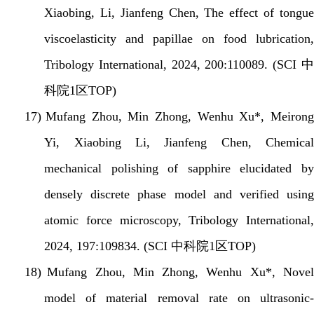
Xiaobing, Li, Jianfeng Chen, The effect of tongue
viscoelasticity and papillae on food lubrication,
Tribology International, 2024, 200:110089. (SCI
中
科院
1
区
TOP)
17)
Mufang Zhou, Min Zhong, Wenhu Xu*, Meiron
Yi, Xiaobing Li, Jianfeng Chen, Chemical
mechanical polishing of sapphire elucidated by
densely discrete phase model and verified using
atomic force microscopy, Tribology International,
2024, 197:109834. (SCI
中科院
1
区
TOP)
18)
Mufang Zhou, Min Zhong, Wenhu Xu*, Nove
model of material removal rate on ultrasonic-