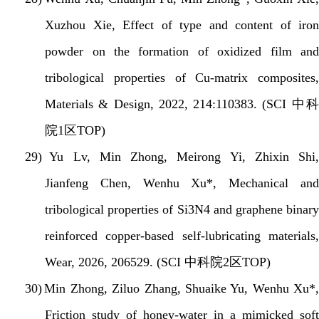
Xuzhou Xie, Effect of type and content of iron
powder on the formation of oxidized film and
tribological properties of Cu-matrix composites,
Materials & Design, 2022, 214:110383. (SCI
中
院
1
区
TOP)
29)
Yu Lv, Min Zhong, Meirong Yi, Zhixin Shi,
Jianfeng Chen, Wenhu Xu*, Mechanical and
tribological properties of Si3N4 and graphene binary
reinforced copper-based self-lubricating materials,
Wear, 2026, 206529. (SCI
中科院
2
区
TOP)
30)
Min Zhong, Ziluo Zhang, Shuaike Yu, Wenhu Xu*,
Friction study of honey-water in a mimicked soft