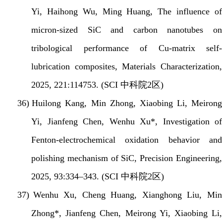
Yi, Haihong Wu, Ming Huang, The influence of
micron-sized SiC and carbon nanotubes on
tribological performance of Cu-matrix self-
lubrication composites, Materials Characterization,
2025, 221:114753. (SCI
中科院
2
区
)
36)
Huilong Kang, Min Zhong, Xiaobing Li, Meirong
Yi, Jianfeng Chen, Wenhu Xu*, Investigation of
Fenton-electrochemical oxidation behavior and
polishing mechanism of SiC,
Precision Engineering
2025, 93:334–343. (SCI
中科院
2
区
)
37)
Wenhu Xu, Cheng Huang, Xianghong Liu, Mi
Zhong*, Jianfeng Chen, Meirong Yi, Xiaobing Li,