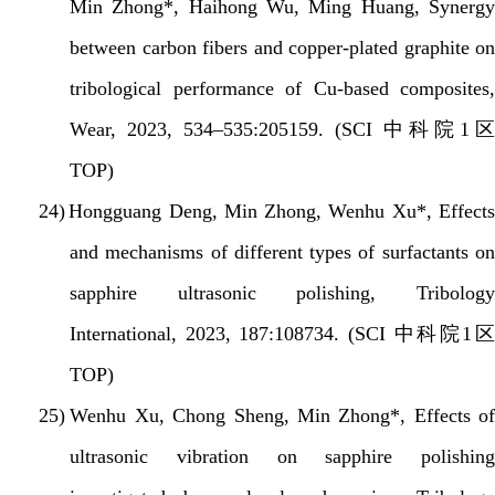
Min Zhong*, Haihong Wu, Ming Huang, Synergy
between carbon fibers and copper-plated graphite on
tribological performance of Cu-based composites,
Wear, 2023, 534–535:205159. (SCI
中科院
1
区
TOP)
24)
Hongguang Deng, Min Zhong, Wenhu Xu*, Effect
and mechanisms of different types of surfactants on
sapphire ultrasonic polishing, Tribology
International, 2023, 187:108734. (SCI
中科院
1
区
TOP)
25)
Wenhu Xu, Chong Sheng, Min Zhong*, Effects of
ultrasonic vibration on sapphire polishing