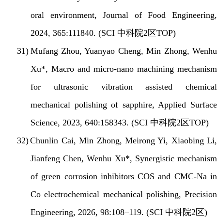
oral environment, Journal of Food Engineering,
2024, 365:111840. (SCI
中科院
2
区
TOP)
31)
Mufang Zhou, Yuanyao Cheng, Min Zhong, Wenh
Xu*,
Macro and micro-nano machining mechanis
for ultrasonic vibration assisted chemical
mechanical polishing of sapphire, Applied Surface
Science, 2023, 640:158343. (SCI
中科院
2
区
TOP)
32)
Chunlin Cai, Min Zhong, Meirong Yi, Xiaobing Li,
Jianfeng Chen, Wenhu Xu*, Synergistic mechanism
of green corrosion inhibitors COS and CMC-Na in
Co electrochemical mechanical polishing, Precision
Engineering, 2026, 98:108–119. (SCI
中科院
2
区
)