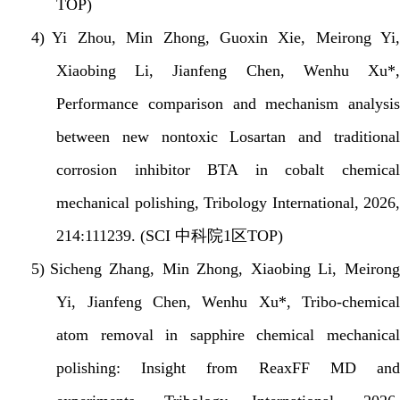
TOP)
4)
Yi Zhou, Min Zhong, Guoxin Xie, Meirong Yi,
Xiaobing Li, Jianfeng Chen, Wenhu Xu*,
Performance comparison and mechanism analysis
between new nontoxic Losartan and traditional
corrosion inhibitor BTA in cobalt chemical
mechanical polishing, Tribology International, 2026,
214:111239. (SCI
中科院
1
区
TOP)
5)
Sicheng Zhang, Min Zhong, Xiaobing Li, Meiron
Yi, Jianfeng Chen, Wenhu Xu*, Tribo-chemical
atom removal in sapphire chemical mechanical
polishing: Insight from ReaxFF MD and