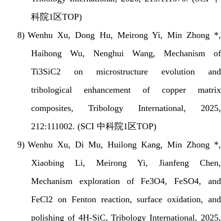
科院
1
区
TOP)
8)
Wenhu Xu, Dong Hu, Meirong Yi, Min Zhong *
Haihong Wu, Nenghui Wang,
Mechanism o
Ti3SiC2 on microstructure evolution and
tribological enhancement of copper matrix
composites, Tribology International, 2025,
212:111002. (SCI
中科院
1
区
TOP)
9)
Wenhu Xu, Di Mu, Huilong Kang, Min Zhong *
Xiaobing Li, Meirong Yi, Jianfeng Chen,
Mechanism exploration of Fe3O4, FeSO4, and
FeCl2 on Fenton reaction, surface oxidation, and
polishing of 4H-SiC, Tribology International, 2025,