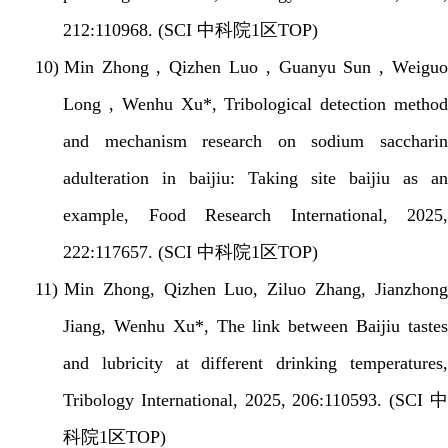
212:110968. (SCI
中科院
1
区
TOP)
10)
Min Zhong , Qizhen Luo , Guanyu Sun , Weigu
Long , Wenhu Xu*, Tribological detection method
and mechanism research on sodium saccharin
adulteration in baijiu: Taking site baijiu as an
example, Food Research International, 2025,
222:117657. (SCI
中科院
1
区
TOP)
11)
Min Zhong, Qizhen Luo, Ziluo Zhang, Jianzhon
Jiang, Wenhu Xu*, The link between Baijiu tastes
and lubricity at different drinking temperatures,
Tribology International, 2025, 206:110593. (SCI
中
科院
1
区
TOP)