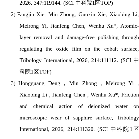
2026, 347:119144. (SCI
中科院
1
区
TOP)
2)
Fangjin Xie, Min Zhong, Guoxin Xie, Xiaobing Li,
Meirong Yi, Jianfeng Chen, Wenhu Xu*, Atomic-
layer removal and damage-free polishing through
regulating the oxide film on the cobalt surface,
Tribology International, 2026, 214:111112. (SCI
中
科院
1
区
TOP)
3)
Hongguang Deng , Min Zhong , Meirong Yi 
Xiaobing Li , Jianfeng Chen , Wenhu Xu*, Friction
and chemical action of deionized water on
microscopic wear of sapphire surface, Tribology
International, 2026, 214:111320. (SCI
中科院
1
区