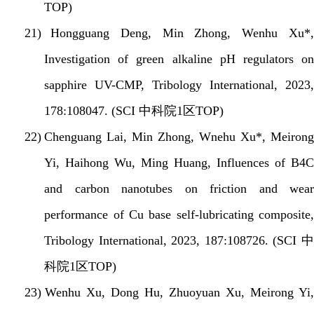
TOP)
21)
Hongguang Deng, Min Zhong, Wenhu Xu*,
Investigation of green alkaline pH regulators on
sapphire UV-CMP, Tribology International, 2023,
178:108047. (SCI
中科院
1
区
TOP)
22)
Chenguang Lai, Min Zhong, Wnehu Xu*, Meiron
Yi, Haihong Wu, Ming Huang, Influences of B4C
and carbon nanotubes on friction and wear
performance of Cu base self-lubricating composite,
Tribology International, 2023, 187:108726. (SCI
中
科院
1
区
TOP)
23)
Wenhu Xu, Dong Hu, Zhuoyuan Xu, Meirong Yi,