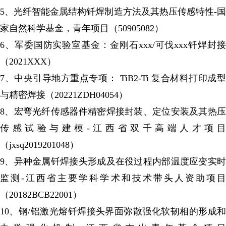
5、光纤智能金属结构钎焊制造方法及其热压传感特性-国
家自然科学基金，青年项目（50905082）
6、军委国防实验室基金：金刚石xxx/可伐xxx钎焊封接
（2021XXX）
7、中央引导地方重点专项： TiB2-Ti 复合材料打印成型
与精密焊接（20221ZDH04054）
8、宏弯光纤传感器件精密焊接封装、定位安装及其热压
传感试验与建模-江西省双千高端人才项目
（jxsq2019201048）
9、异种金属钎焊接头形成及在役过程内部温度应变实时
监测-江西省主要学科学术和技术带头人资助项目
（20182BCB22001）
10、钢/铝激光熔钎焊接头界面弥散强化软韧相的形成和